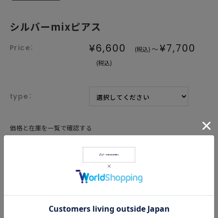
シルバーmixピアス
¥6,600
¥7,700
～
(税込)
(税込)
type：
価格と在庫を一覧で確認する
価格:
−
点