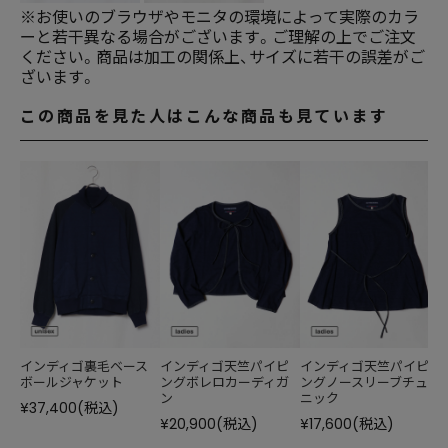
※お使いのブラウザやモニタの環境によって実際のカラ
ーと若干異なる場合がございます。ご理解の上でご注文
ください。商品は加工の関係上、サイズに若干の誤差がご
ざいます。
この商品を見た人はこんな商品も見ています
インディゴ裏毛ベース
インディゴ天竺パイピ
インディゴ天竺パイピ
ボールジャケット
ングボレロカーディガ
ングノースリーブチュ
ン
ニック
¥37,400
(税込)
¥20,900
(税込)
¥17,600
(税込)
¥