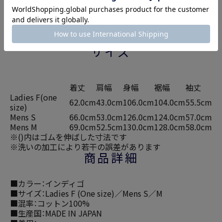
染色の手法で染めたオリジナルのインディゴ天竺素材。
度を詰めすぎず、一年を通し、一枚でも重ね着でも着やす
い生地感に仕上げています。形は袖口はリブ仕様になっ
ており、前後には飾りの3本針のステッチが入ったデザイ
ン。一枚でも、今の時季は重ねて楽しめるアイテムです。
サイズ
着丈
肩幅
身幅
裾幅
袖丈
Ladies F(one
62.0cm
43.0cm
106.0cm
104.0cm
55.5cm
size)
Mens S
66.0cm
53.0cm
126.0cm
124.0cm
57.0cm
Mens M
69.0cm
52.5cm
130.0cm
128.0cm
58.0cm
※()内はゴムを伸ばした寸法です
※洗いの加工により若干の誤差があります
商品詳細
■カラー：インディゴ
■サイズ：Ladies F (One size)／Mens S／M
■混率：コットン100%
■生産国：MADE IN JAPAN