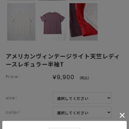
アメリカンヴィンテージライト天竺レディ
ースレギュラー半袖T
¥9,900
(税込)
size：
color：
枚