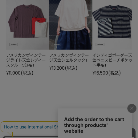
アメリカンヴィンテー
アメリカンヴィンテー
インディゴボーダー天
ジライト天竺レディー
ジ天竺シェルタックT
竺ベニスビーチポケッ
スクルー9分袖T
ト半袖T
¥13,200
(税込)
¥11,000
(税込)
¥16,500
(税込)
¥