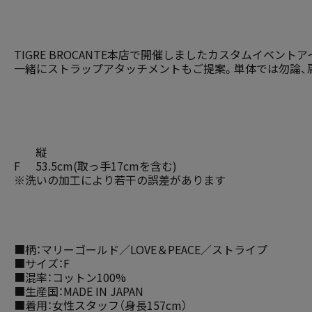
TIGRE BROCANTE本店で開催しましたカスタムイベ
一緒にストラップアタッチメントもご提案。単体では勿論、
縦
F
53.5cm(取っ手17cmを含む)
※洗いの加工により若干の誤差があります
■柄：マリーゴールド／LOVE＆PEACE／ストライプ
■サイズ：F
■混率：コットン100%
■生産国：MADE IN JAPAN
■着用：女性スタッフ（身長157cm）