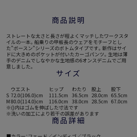
商品説明
ストレートな太さと長さが程よくマッチしたワークスタ
イルの一本。船乗りの甲板長のウェアをモチーフとし
た"ボースン"シリーズのボトムタイプです。新作はサイ
ドに大きめのポケットが付いたカーゴパンツ。生地は薄
手のデニムでしなやかな生地感の6オンスデニムでご用
意しました。
サイズ
ウエスト
ヒップ
わたり
股上
股下
S
72.0(106.0)cm
111.5cm
36.5cm
28.0cm
65.5cm
M
80.0(114.0)cm
116.0cm
38.0cm
28.5cm
67.0cm
※()内はゴムを伸ばした寸法です
※洗いの加工により若干の誤差があります
商品詳細
■カラー：フェード／インディゴ／ブラック