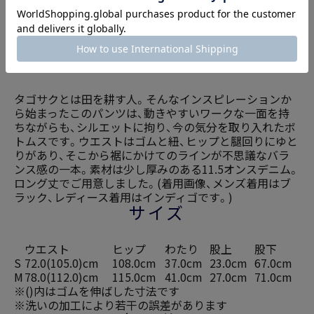
商品説明
タゴサクとは田を耕す人。そんなインスピレーションか
ら始まったこのパンツは、動きやすいワークな一面を持
ちながらも、シルエットに拘り、今の気分を取り入れたボ
トムスです。ウエストはゴムと紐、ヒップと腿回りにゆと
りがあり、そこから裾にかけてのラインが不思議なバラ
ンス感の一本。素材は少し厚みのある11.5オンスデニム。
ロング丈でご用意しました。(着用画像、メンズ着用はブ
ラック、レディース着用はインディゴです。)
サイズ
ウエスト
ヒップ
わたり
股上
股下
S
72.0(105.0)cm
108.0cm
37.0cm
23.0cm
67.0cm
M
78.0(112.0)cm
115.0cm
41.0cm
27.0cm
71.0cm
※()内はゴムを伸ばした寸法です
※洗いの加工により若干の誤差があります