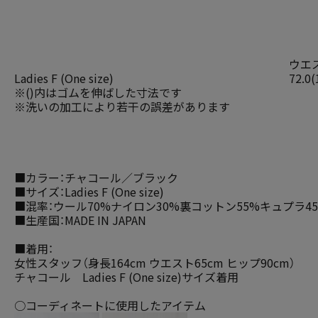
ウエ
Ladies F (One size)
72.0(
※()内はゴムを伸ばした寸法です
※洗いの加工により若干の誤差があります
■カラー：チャコール／ブラック
■サイズ：Ladies F (One size)
■混率：ウール70%ナイロン30%裏コットン55%キュプラ4
■生産国：MADE IN JAPAN
■着用：
女性スタッフ（身長164cm ウエスト65cm ヒップ90cm）
チャコール Ladies F (One size)サイズ着用
○コーディネートに使用したアイテム