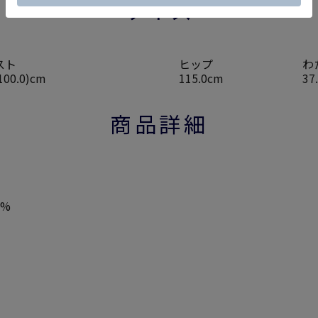
サイズ
スト
ヒップ
わ
100.0)cm
115.0cm
37
商品詳細
5%