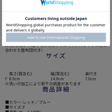
商品説明
ティグルブロカンテオリジナルキャラクターのナッティ
ーラビット。福助タイプが入荷しました。ひとつずつ表情
やフォルムが異なる、手作りによるぬくもりが感じられ、
何とも言えない愛らしい表情が特徴です。ご自宅用の他
にも、お祝いや贈り物にもおすすめです。（Tシャツの色と
合わせた座布団付き）
サイズ
高さ(耳含む)
幅(耳含む)
奥行き
F
8.5cm
14.0cm
7.0cm
※洗いの加工により若干の誤差があります
商品詳細
■カラー：レッド／ブルー
■サイズ：F
■混率：ウール100%