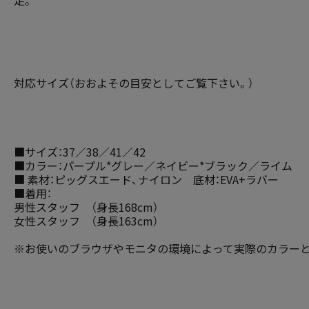
足。
対応サイズ（おおよその目安としてご覧下さい。）
■サイズ：37／38／41／42
■カラー：パープル*グレー／ネイビー*ブラック／ライム
■ 素材：ピッグスエード、ナイロン 底材：EVA+ラバー
■着用：
男性スタッフ （身長168cm）
女性スタッフ （身長163cm）
※お使いのブラウザやモニタの環境によって実際のカラーと