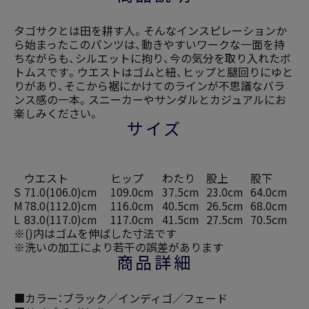
タゴサクとは田を耕す人。そんなインスピレーションか
ら始まったこのパンツは、動きやすいワークな一面を持
ちながらも、シルエットに拘り、今の気分を取り入れたボ
トムスです。ウエストはゴムと紐、ヒップと腿回りにゆと
りがあり、そこから裾にかけてのラインが不思議なバラ
ンス感の一本。スニーカーやサンダルとカジュアルにお
楽しみください。
サイズ
ウエスト
ヒップ
わたり
股上
股下
S
71.0(106.0)cm
109.0cm
37.5cm
23.0cm
64.0cm
M
78.0(112.0)cm
116.0cm
40.5cm
26.5cm
68.0cm
L
83.0(117.0)cm
117.0cm
41.5cm
27.5cm
70.5cm
※()内はゴムを伸ばした寸法です
※洗いの加工により若干の誤差があります
商品詳細
■カラー：ブラック／インディゴ／フェード